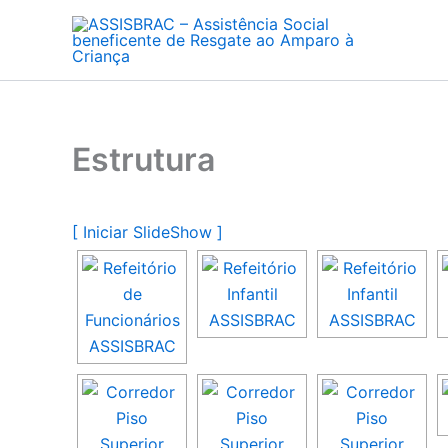
Ir
para
o
conteúdo
Estrutura
[ Iniciar SlideShow ]